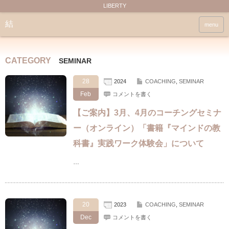
LIBERTY
結
menu
CATEGORY
SEMINAR
28
2024
COACHING
,
SEMINAR
Feb
コメントを書く
【ご案内】3月、4月のコーチングセミナ
ー（オンライン）「書籍『マインドの教
科書』実践ワーク体験会」について
…
20
2023
COACHING
,
SEMINAR
Dec
コメントを書く