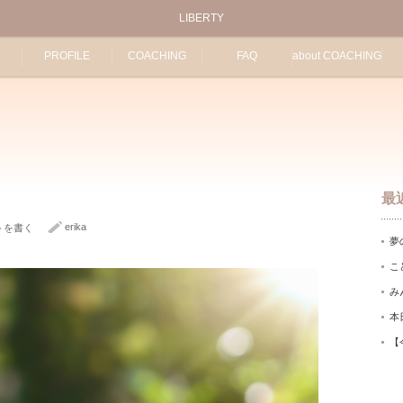
LIBERTY
PROFILE
COACHING
FAQ
about COACHING
最
erika
トを書く
夢
こ
み
本
【