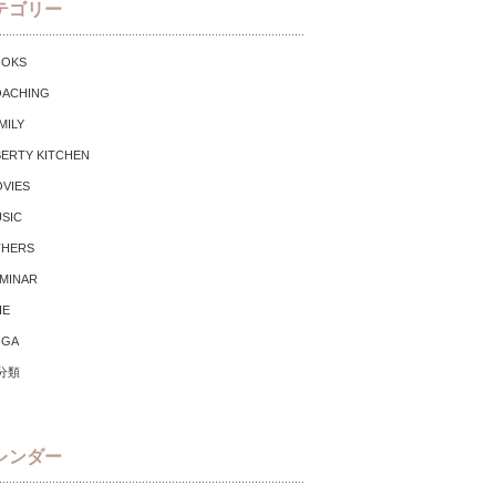
テゴリー
OOKS
ACHING
MILY
BERTY KITCHEN
VIES
SIC
THERS
MINAR
IE
OGA
分類
レンダー