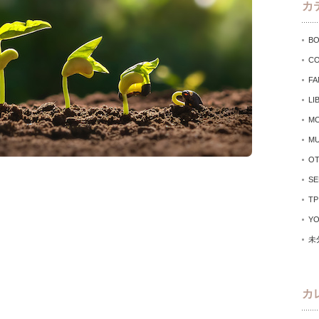
カ
B
CO
FA
LI
MO
MU
O
SE
TP
Y
未
カ