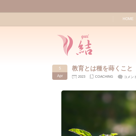
HOME
教育とは種を蒔くこと
5
Apr
2023
COACHING
コメン