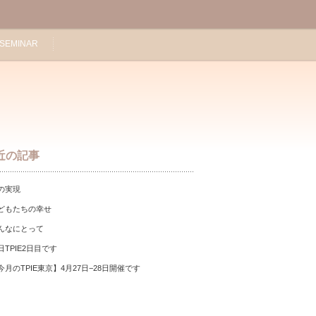
SEMINAR
近の記事
の実現
どもたちの幸せ
んなにとって
日TPIE2日目です
今月のTPIE東京】4月27日−28日開催です