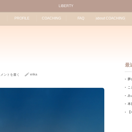
LIBERTY
PROFILE
COACHING
FAQ
about COACHING
最
erika
コメントを書く
夢
こ
み
本
【