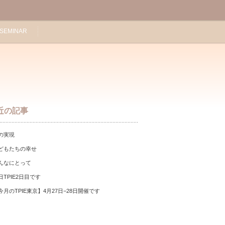
SEMINAR
近の記事
の実現
どもたちの幸せ
んなにとって
日TPIE2日目です
今月のTPIE東京】4月27日−28日開催です