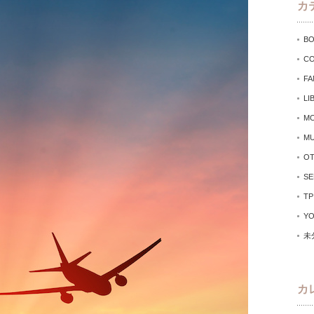
カ
B
CO
FA
LI
MO
MU
O
SE
TP
Y
未
カ