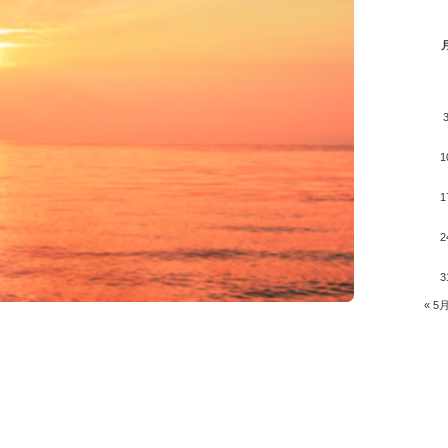
1
1
2
3
« 5