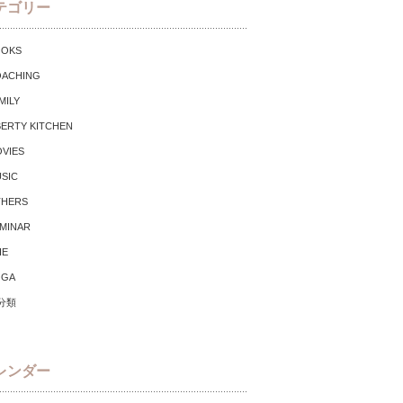
テゴリー
OOKS
ACHING
MILY
BERTY KITCHEN
VIES
SIC
THERS
MINAR
IE
OGA
分類
レンダー