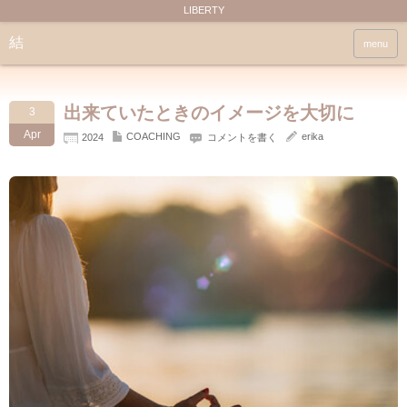
LIBERTY
結
menu
出来ていたときのイメージを大切に
3
Apr
COACHING
erika
2024
コメントを書く