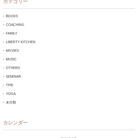
カテゴリー
BOOKS
COACHING
FAMILY
LIBERTY KITCHEN
MOVIES
MUSIC
OTHERS
SEMINAR
TPIE
YOGA
未分類
カレンダー