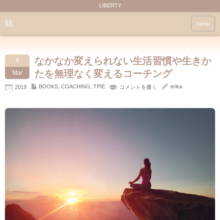
LIBERTY
結
menu
なかなか変えられない生活習慣や生きか
8
たを無理なく変えるコーチング
Mar
BOOKS
,
COACHING
,
TPIE
erika
2019
コメントを書く